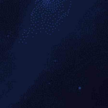
部官方宣布卡尔多索因右脚踝扭伤严重将接受手术治疗，这不仅
略。从受伤经过到治疗方案，再到对球队影响及未来展望，每一
论是对于卡尔多索本人还是马德里竞技，都能够迎来转机与新的
体现体育精神所在！
失…