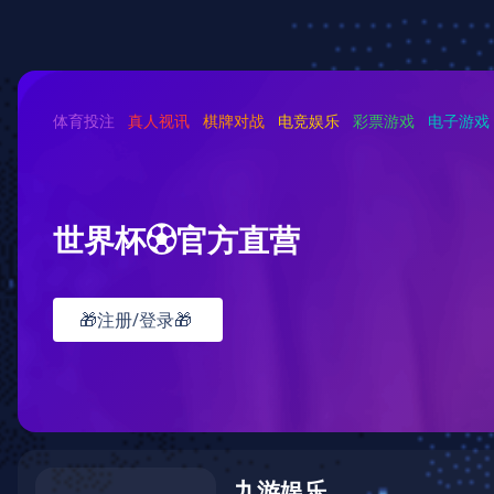
芒果
连接你的赛事视野，打造