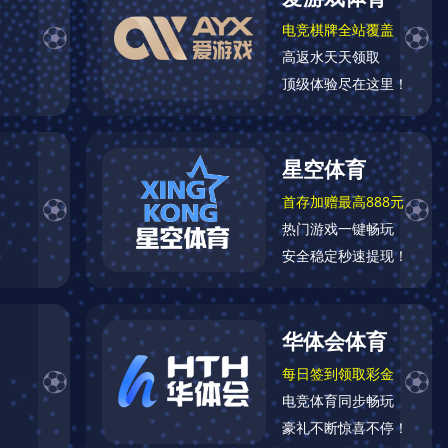
受手术治疗