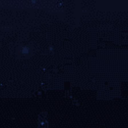
国
联赛第十四轮的精彩对决将在北京国安...
联系我们
快速导航
阳市西峰区育才东路475号
App下载
关于我们
upport@townmiami.com
隐私政策
用户协议
网站地图