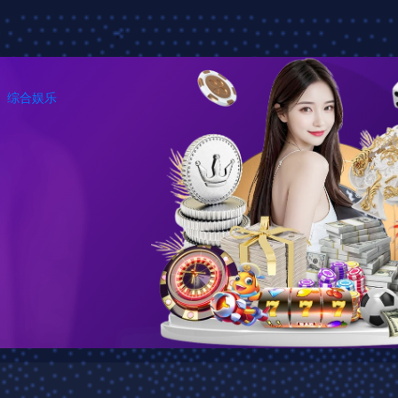
体育网页版
· 体育观
球迷专属的数字主场。
芒果体育网页版网页版
提供多终
比分与赛事推荐，让你随时随地畅享体育内容。
网页端入口
下载APP