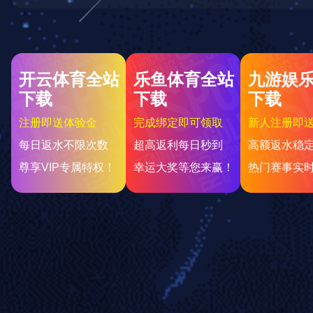
首页
体育动态
正
近日，马德里竞技俱乐部官
的广泛关注与担忧。卡尔多
将从四个方面详细分析这一
过这些方面的探讨，我们希
1、卡尔多索受
卡尔多索是一名极具天赋和
扭伤了右脚踝。当时，队友
经过初步检查后，医疗团队
关节损伤严重，这令全队上
在社交媒体上，卡尔多索也