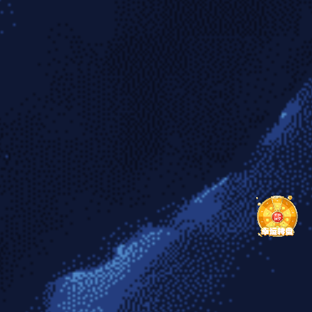
底修复受损组织，并确保他能
是必要之举。
高强度竞争环境下，任何小问
。对于运动员而言，良好的心
织能力和控球技术都是球队战
的应变能力。