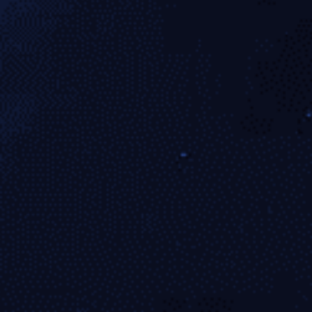
的
克斯队展现出了令人惊叹的竞技状态，...
明
的斯蒂芬·库里将再次迎战休斯...
斯
球心路历程，以及他偶像斯帕诺利...